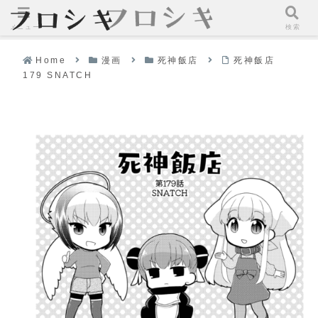
メニュー
検索
Home
漫画
死神飯店
死神飯店
179 SNATCH