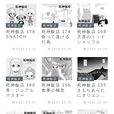
死神飯店
死神飯店
死神飯店
死神飯店 179
死神飯店 174
死神飯店 169
SNATCH
食べて逃げる
天界のミッド
行為
シャッフル
2023.11.12
2023.05.05
2022.12.03
死神飯店
死神飯店
死神飯店
死神飯店 160
死神飯店 156
死神飯店 155
美・ジュアル
食事の極意
きもちあらた
マスター
にオリエンテ
ーション
2022.03.01
2021.10.31
2021.10.02