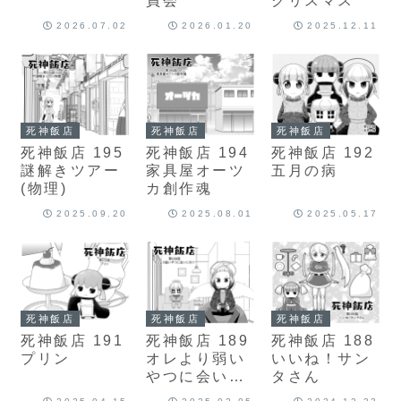
員会
クリスマス
2026.07.02
2026.01.20
2025.12.11
死神飯店
死神飯店
死神飯店
死神飯店 195
死神飯店 194
死神飯店 192
謎解きツアー
家具屋オーツ
五月の病
(物理)
カ創作魂
2025.09.20
2025.08.01
2025.05.17
死神飯店
死神飯店
死神飯店
死神飯店 191
死神飯店 189
死神飯店 188
プリン
オレより弱い
いいね！サン
やつに会いに
タさん
行く