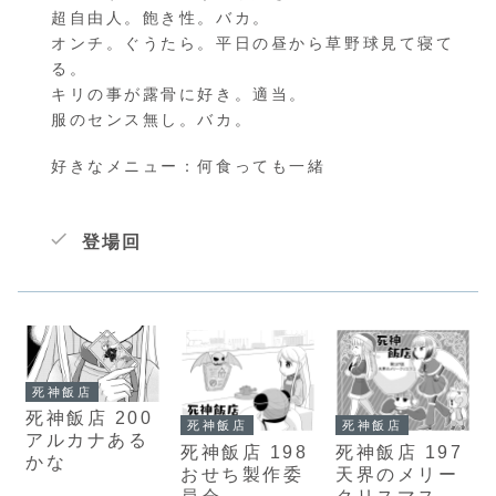
超自由人。飽き性。バカ。
オンチ。ぐうたら。平日の昼から草野球見て寝て
る。
キリの事が露骨に好き。適当。
服のセンス無し。バカ。
好きなメニュー：何食っても一緒
登場回
死神飯店
死神飯店 200
死神飯店
死神飯店
アルカナある
死神飯店 198
死神飯店 197
かな
おせち製作委
天界のメリー