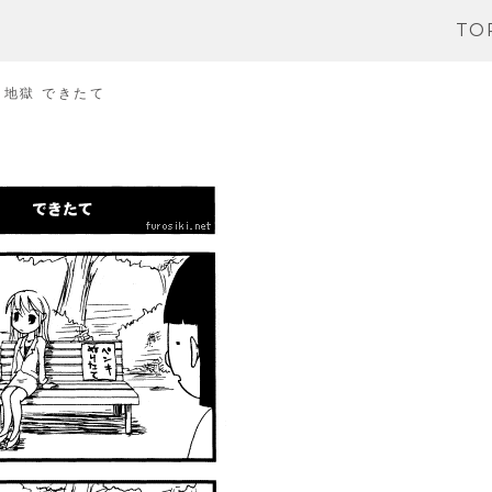
TO
マ地獄 できたて