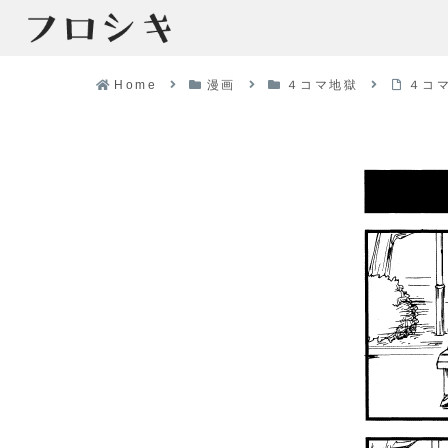
Home
漫画
４コマ地獄
４コ