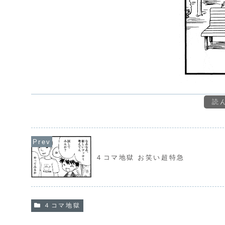
読
４コマ地獄 お笑い超特急
４コマ地獄