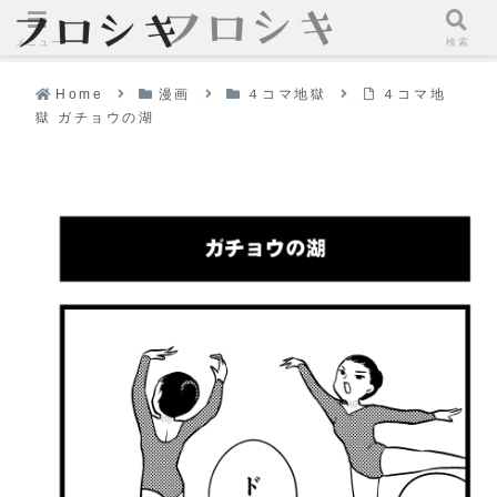
メニュー
検索
Home
漫画
４コマ地獄
４コマ地
獄 ガチョウの湖