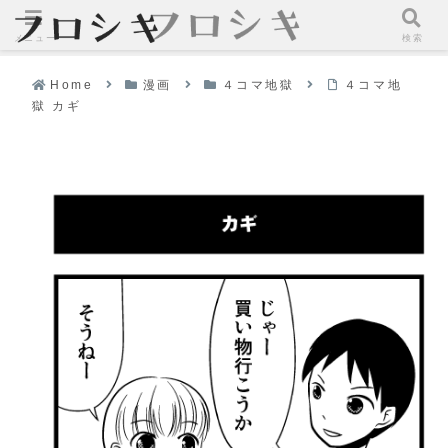
メニュー
検索
Home
漫画
４コマ地獄
４コマ地
獄 カギ