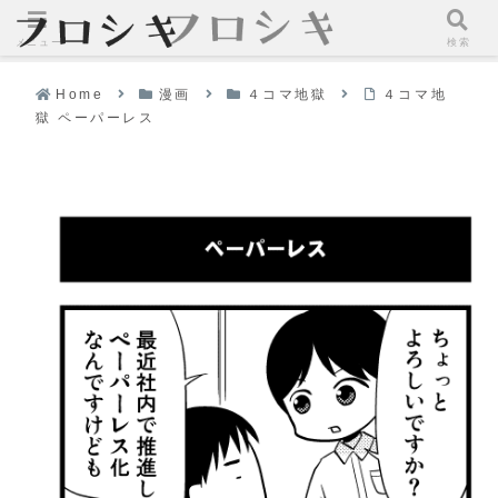
メニュー
検索
Home
漫画
４コマ地獄
４コマ地
獄 ペーパーレス