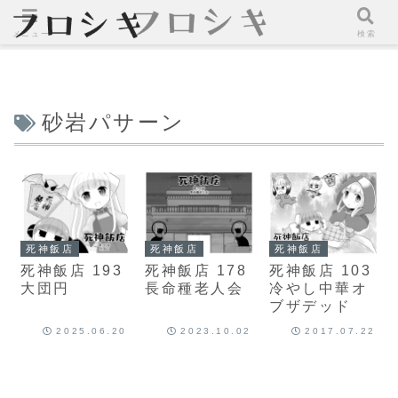
メニュー
検索
砂岩パサーン
死神飯店
死神飯店
死神飯店
死神飯店 193
死神飯店 178
死神飯店 103
大団円
長命種老人会
冷やし中華オ
ブザデッド
2025.06.20
2023.10.02
2017.07.22