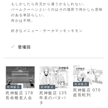
もしかしたら次元から違うかもしれない。
バームクーヘンというのはその場所で何かしら意味
のある単語らしい。
何かは不明。
好きなメニュー：サーカマッモッモモン
登場回
死神飯店
死神飯店
死神飯店
死神飯店 070
死神飯店 178
死神飯店 135
超長蛇列
長命種老人会
年末のバタバ
タ