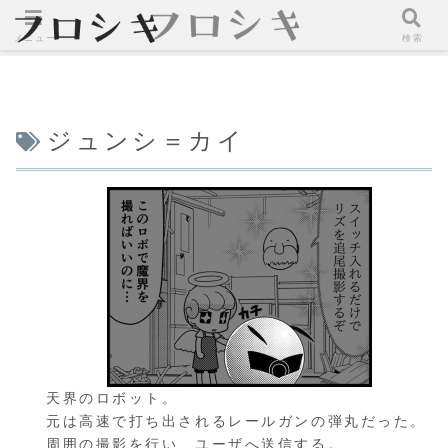
メニュー
検索
ジュンシ＝カイ
天界のロボット。
元は高速で打ち出されるレールガンの弾丸だった。
周囲の撮影を行い、ユーザへ送信する。