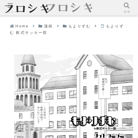
メニュー
検索
Home
漫画
もよりずむ
もよりず
む 軟式サッカー部