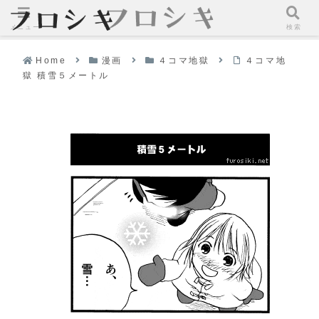
メニュー
検索
Home
漫画
４コマ地獄
４コマ地
獄 積雪５メートル