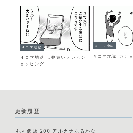
４コマ地獄
４コマ地獄
４コマ地獄 ガチ
４コマ地獄 安物買いテレビシ
ョッピング
更新履歴
死神飯店 200 アルカナあるかな