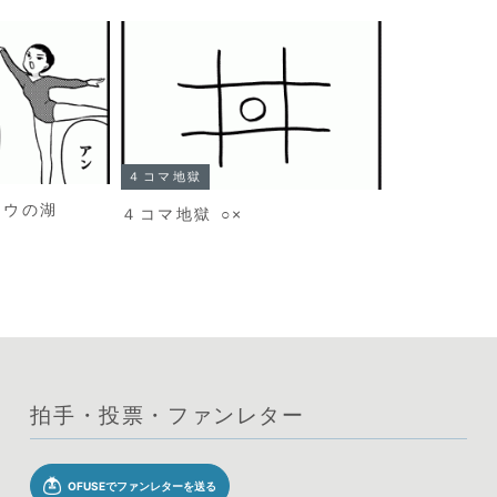
４コマ地獄
ョウの湖
４コマ地獄 ○×
拍手・投票・ファンレター