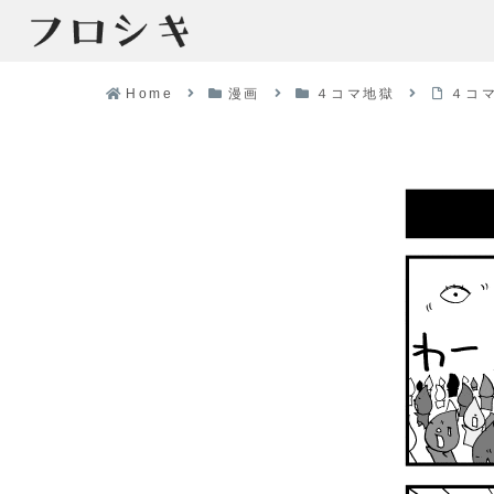
Home
漫画
４コマ地獄
４コ