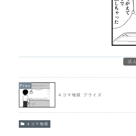
読
４コマ地獄 プライズ
４コマ地獄