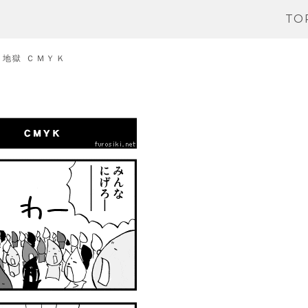
TO
マ地獄 ＣＭＹＫ