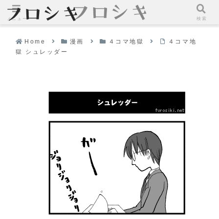
メニュー
検索
Home
漫画
４コマ地獄
４コマ地
獄 シュレッダー