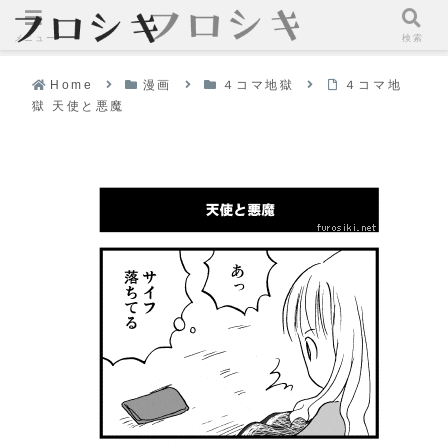
メニュー
検索
Home
漫画
４コマ地獄
４コマ地
獄 天使と悪魔