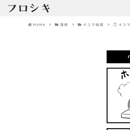
Home
漫画
４コマ地獄
４コマ