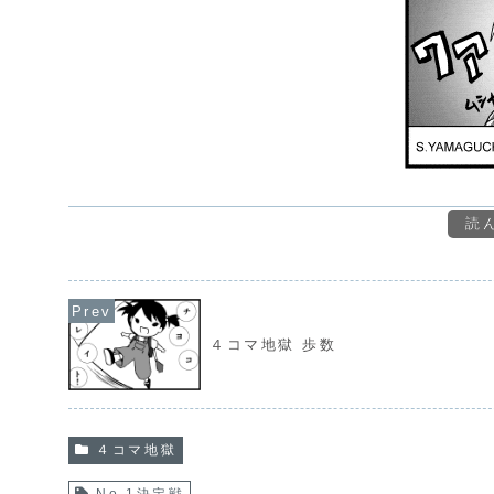
読
４コマ地獄 歩数
４コマ地獄