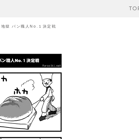
TO
地獄 パン職人No.１決定戦