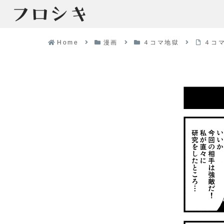
Home
漫画
４コマ地獄
４コ