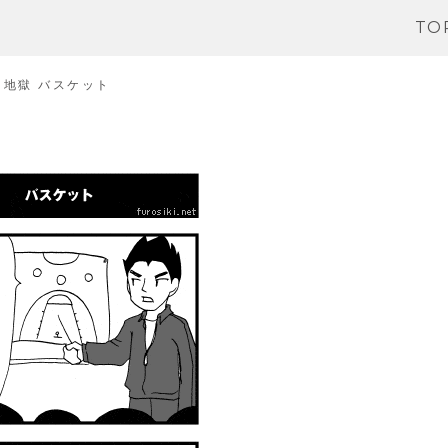
TO
マ地獄 バスケット