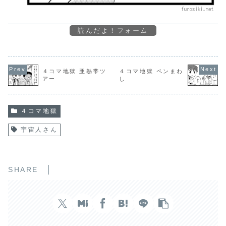
読んだよ！フォーム
４コマ地獄 亜熱帯ツ
４コマ地獄 ペンまわ
アー
し
４コマ地獄
宇宙人さん
SHARE