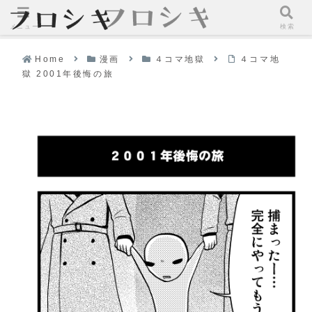
メニュー
検索
Home
漫画
４コマ地獄
４コマ地
獄 2001年後悔の旅