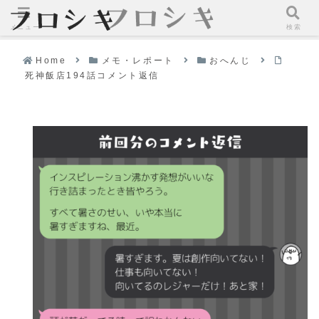
メニュー
検索
Home
メモ・レポート
おへんじ
死神飯店194話コメント返信