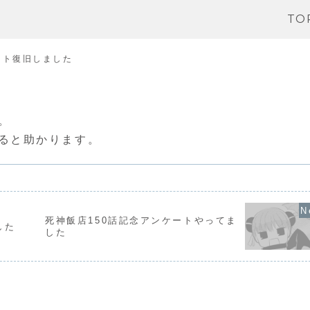
TO
イト復旧しました
。
ると助かります。
死神飯店150話記念アンケートやってま
した
した